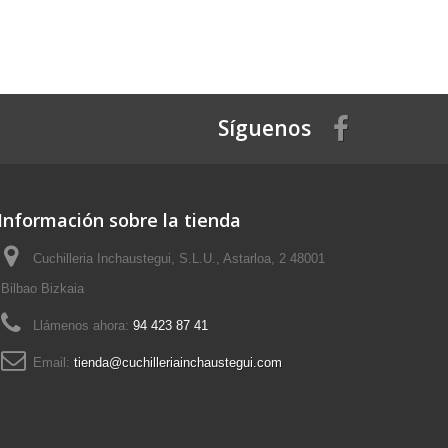
Síguenos
Información sobre la tienda
Cuchilleria Inchaustegui, S.L.U., Astarloa, 2 48001
Bilbao Bizkaia
Llámenos ahora:
94 423 87 41
Email:
tienda@cuchilleriainchaustegui.com