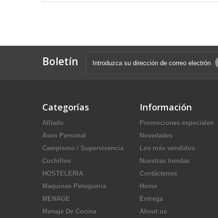
Boletín
Categorías
Información
Afilado
Promociones especiales
Aseo Personal
Novedades
Campismo / Supervivencia
Los más vendidos
Cuchillos
Nuestras tiendas
HOSTELERIA
Contáctenos
Maquinas Peluqueria
Home
MENAGE
Entrega
Menaje De Cocina
About us