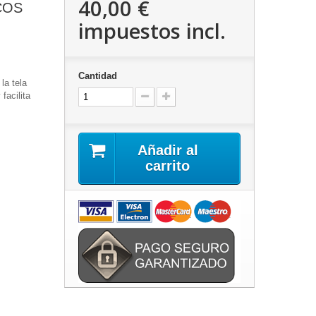
40,00 €
ICOS
impuestos incl.
Cantidad
la tela
facilita
Añadir al
carrito