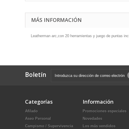
MÁS INFORMACIÓN
Leatherman arc,con 20 herramientas y juego de puntas inc
Boletín
Categorías
Información
Afilado
Promociones especiales
Aseo Personal
Novedades
Campismo / Supervivencia
Los más vendidos