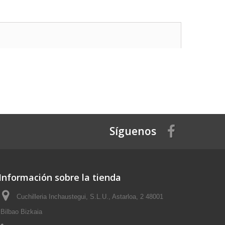
Síguenos
Información sobre la tienda
Cuchilleria Inchaustegui, S.L.U., Astarloa, 2 48001
Bilbao Bizkaia