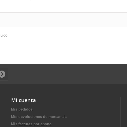
luido.
Mi cuenta
Mis pedidos
Mis devoluciones de mercancia
Mis facturas por abono