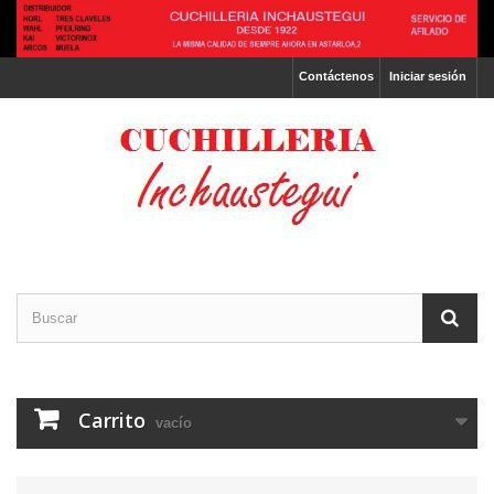
Contáctenos
Iniciar sesión
Carrito
vacío