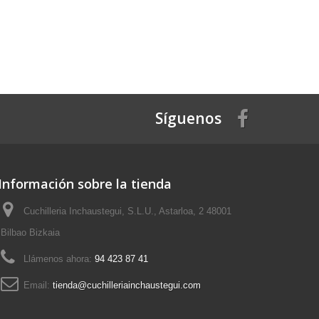
Síguenos
Información sobre la tienda
Cuchilleria Inchaustegui, S.L.U., Astarloa, 2 48001
Bilbao Bizkaia
Llámenos ahora:
94 423 87 41
Email:
tienda@cuchilleriainchaustegui.com