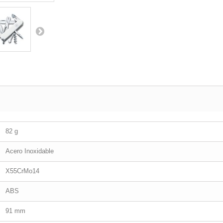
82 g
Acero Inoxidable
X55CrMo14
ABS
91 mm