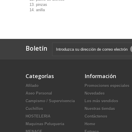
pinzas
anilla
Boletín
Categorías
Información
Afilado
Promociones especiales
Aseo Personal
Novedades
Campismo / Supervivencia
Los más vendidos
Cuchillos
Nuestras tiendas
HOSTELERIA
Contáctenos
Maquinas Peluqueria
Home
MENAGE
Entrega