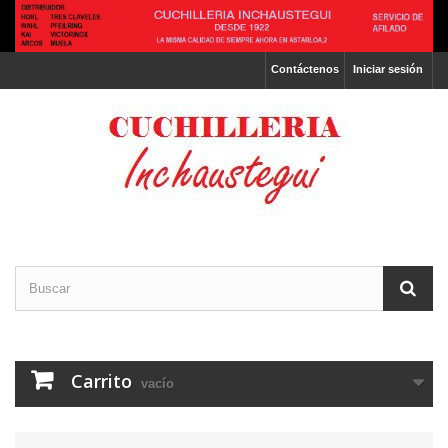
Contáctenos
Iniciar sesión
Carrito
vacío