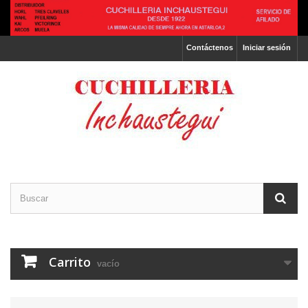
Contáctenos
Iniciar sesión
Carrito
vacío