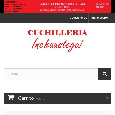
Contáctenos
Iniciar sesión
Carrito
vacío