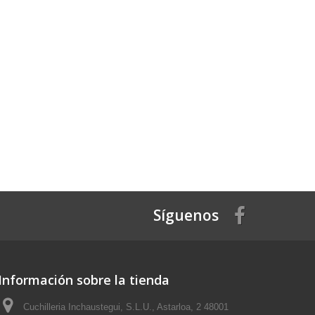
Síguenos
Información sobre la tienda
Cuchilleria Inchaustegui, S.L.U., Astarloa, 2 48001