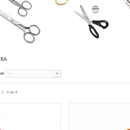
URA
por
--
1 - 4 de 4