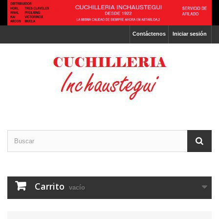
Contáctenos
Iniciar sesión
Carrito
vacío