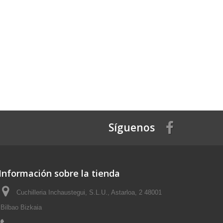
Síguenos
Información sobre la tienda
Cuchilleria Inchaustegui, S.L.U., Astarloa, 2 48001
Bilbao Bizkaia