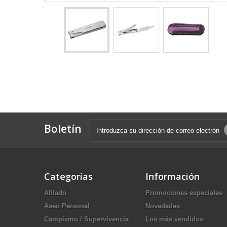
Boletín
Categorías
Información
Afilado
Promociones especiales
Aseo Personal
Novedades
Campismo / Supervivencia
Los más vendidos