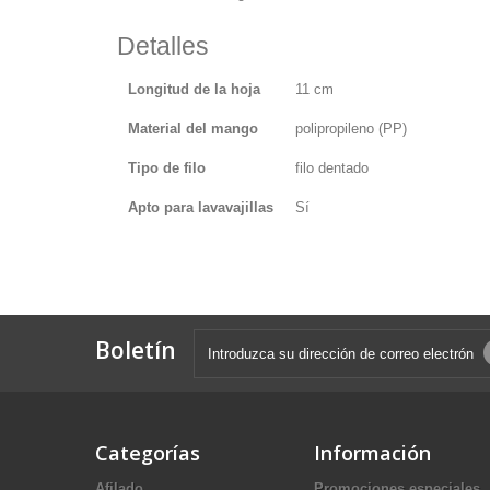
Detalles
Longitud de la hoja
11 cm
Material del mango
polipropileno (PP)
Tipo de filo
filo dentado
Apto para lavavajillas
Sí
Boletín
Categorías
Información
Afilado
Promociones especiales