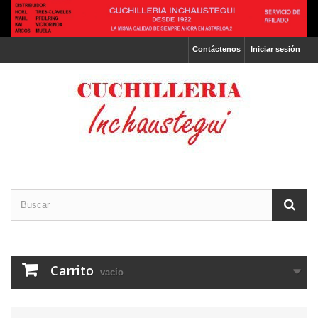
Contáctenos
Iniciar sesión
Carrito
vacío